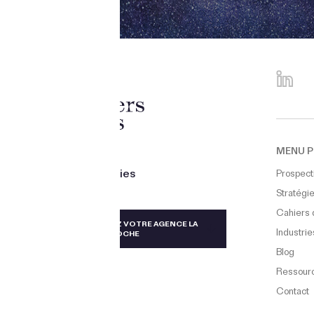
creating
MENU P
future
singularities
Prospect
Stratégie
Cahiers 
TAÏWAN
TROUVEZ VOTRE AGENCE LA
Industrie
PLUS PROCHE
ALLEMAGNE, AUTRICHE, SUISSE
Blog
AUSTRALIE ET NOUVELLE-ZÉLANDE
Ressour
Contact
BRÉSIL