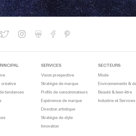
RINCIPAL
SERVICES
SECTEURS
ive
Vision prospective
Mode
 créative
Stratégie de marque
Environnements & d
de tendances
Profils de consommateurs
Beauté & bien-être
s
Expérience de marque
Industrie et Services
Direction artistique
ces
Stratégie de style
Innovation