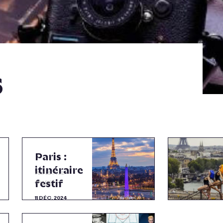
s
Paris :
itinéraire
#
LIFESTYLE
festif
#
PARIS
11 DÉC. 2024