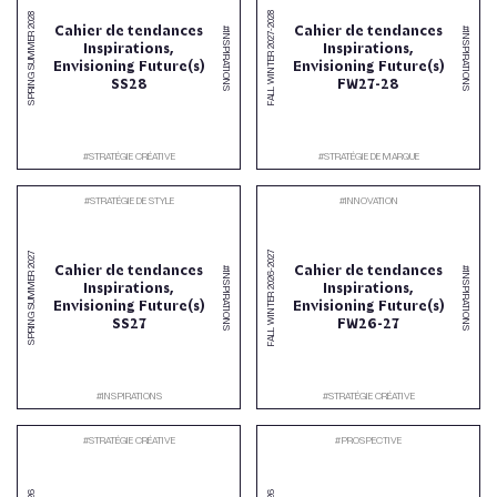
2028
2028
Cahier de tendances
Cahier de tendances
#INSPIRATIONS
#INSPIRATIONS
-
SPRING SUMMER
2027
Inspirations,
Inspirations,
FALL WINTER
Envisioning Future(s)
Envisioning Future(s)
SS28
FW27-28
#
STRATÉGIE CRÉATIVE
#
STRATÉGIE DE MARQUE
#
STRATÉGIE DE STYLE
#
INNOVATION
2027
2027
Cahier de tendances
Cahier de tendances
#INSPIRATIONS
#INSPIRATIONS
-
SPRING SUMMER
2026
Inspirations,
Inspirations,
FALL WINTER
Envisioning Future(s)
Envisioning Future(s)
SS27
FW26-27
#
INSPIRATIONS
#
STRATÉGIE CRÉATIVE
#
STRATÉGIE CRÉATIVE
#
PROSPECTIVE