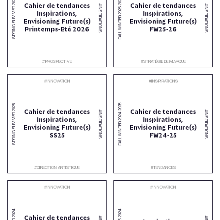
2026
2026
Cahier de tendances
Cahier de tendances
#INSPIRATIONS
#INSPIRATIONS
-
SPRING SUMMER
2025
Inspirations,
Inspirations,
FALL WINTER
Envisioning Future(s)
Envisioning Future(s)
Printemps-Eté 2026
FW25-26
#
PROSPECTIVE
#
STRATÉGIE DE MARQUE
#
INNOVATION
#
INSPIRATIONS
2025
2025
Cahier de tendances
Cahier de tendances
#INSPIRATIONS
#INSPIRATIONS
-
SPRING SUMMER
2024
Inspirations,
Inspirations,
FALL WINTER
Envisioning Future(s)
Envisioning Future(s)
SS25
FW24-25
#
DIRECTION ARTISTIQUE
#
TENDANCES
#
INNOVATION
#
INNOVATION
2024
2024
Cahier de tendances
-