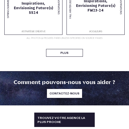
#INSPIRATIONS
#INSPIRATIONS
SPRING SUMMER
Inspirations,
2023
Inspirations,
Envisioning Future(s)
FALL WINTER
Envisioning Future(s)
FW23-24
SS24
#
STRATÉGIE CRÉATIVE
#
COULEURS
ALL PHOTOS @ PECLERS PARIS UNLESS SPECIFIED ON SOURCE PAGES
PLUS
Comment pouvons-nous vous aider ?
CONTACTEZ-NOUS
TAÏWAN
TROUVEZ VOTRE AGENCE LA
PLUS PROCHE
ALLEMAGNE, AUTRICHE, SUISSE