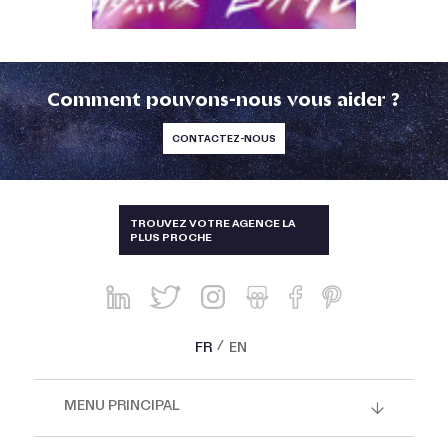
Comment pouvons-nous vous aider ?
CONTACTEZ-NOUS
TAÏWAN
TROUVEZ VOTRE AGENCE LA
PLUS PROCHE
ALLEMAGNE, AUTRICHE, SUISSE
AUSTRALIE ET NOUVELLE-
ZÉLANDE
BRÉSIL
FR
EN
CHINE, HONG-KONG, SINGAPOUR
ET THAÏLANDE
MENU PRINCIPAL
CORÉE