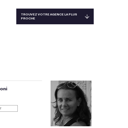
TROUVEZ VOTRE AGENCE LA PLUS
PROCHE
TAÏWAN
ALLEMAGNE, AUTRICHE, SUISSE
AUSTRALIE ET NOUVELLE-ZÉLANDE
BRÉSIL
CHINE, HONG-KONG, SINGAPOUR ET THAÏLANDE
CORÉE
ESPAGNE ET PORTUGAL
oni
ÉTATS-UNIS, CANADA, MEXIQUE
FRANCE
T
GRÈCE ET CHYPRE
ITALIE