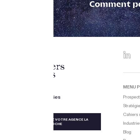
Comment po
creating
MENU P
future
singularities
Prospect
Stratégie
Cahiers 
TAÏWAN
TROUVEZ VOTRE AGENCE LA
Industrie
PLUS PROCHE
ALLEMAGNE, AUTRICHE, SUISSE
Blog