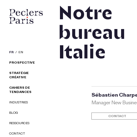
Notre
bureau
Italie
FR
EN
PROSPECTIVE
STRATÉGIE
CRÉATIVE
CAHIERS DE
TENDANCES
Sébastien Charpe
Manager New Busine
INDUSTRIES
BLOG
CONTACT
RESSOURCES
CONTACT