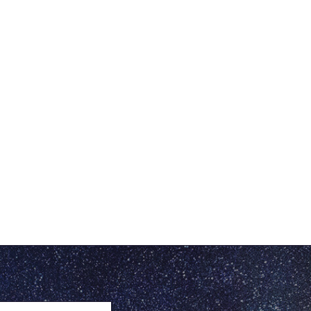
JAPON
ROYAUME-UNI ET IRLANDE
PAYS-BAS ET BELGIQUE
PAYS NORDIQUES
CHINE, TAÏWAN
TURQUIE