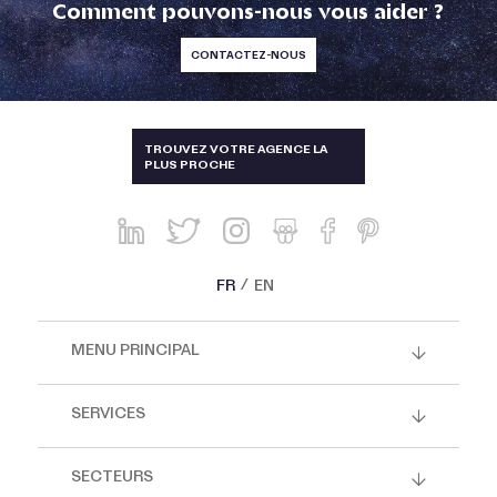
Comment pouvons-nous vous aider ?
CONTACTEZ-NOUS
TAÏWAN
TROUVEZ VOTRE AGENCE LA
PLUS PROCHE
ALLEMAGNE, AUTRICHE, SUISSE
AUSTRALIE ET NOUVELLE-
ZÉLANDE
BRÉSIL
FR
EN
CHINE, HONG-KONG, SINGAPOUR
ET THAÏLANDE
MENU PRINCIPAL
CORÉE
ESPAGNE ET PORTUGAL
SERVICES
ÉTATS-UNIS, CANADA, MEXIQUE
SECTEURS
FRANCE