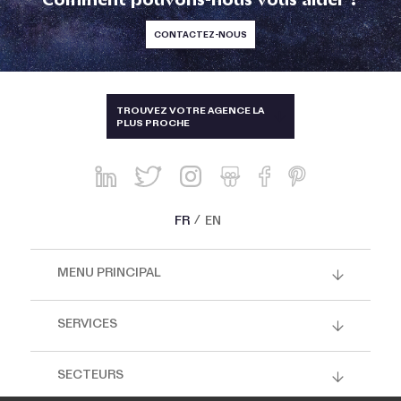
CONTACTEZ-NOUS
TAÏWAN
TROUVEZ VOTRE AGENCE LA
PLUS PROCHE
ALLEMAGNE, AUTRICHE, SUISSE
AUSTRALIE ET NOUVELLE-
ZÉLANDE
BRÉSIL
FR
EN
CHINE, HONG-KONG, SINGAPOUR
ET THAÏLANDE
MENU PRINCIPAL
CORÉE
ESPAGNE ET PORTUGAL
SERVICES
ÉTATS-UNIS, CANADA, MEXIQUE
SECTEURS
FRANCE