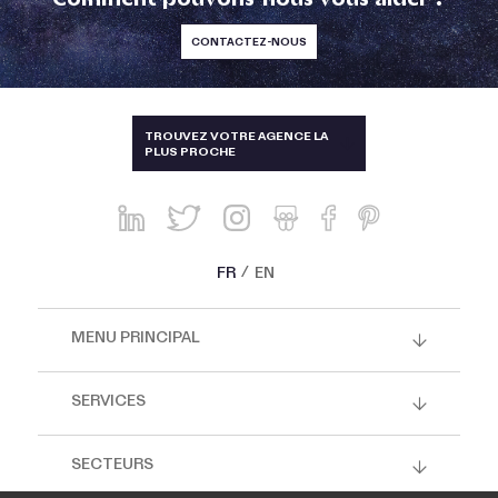
CONTACTEZ-NOUS
TAÏWAN
TROUVEZ VOTRE AGENCE LA
PLUS PROCHE
ALLEMAGNE, AUTRICHE, SUISSE
AUSTRALIE ET NOUVELLE-
ZÉLANDE
BRÉSIL
FR
EN
CHINE, HONG-KONG, SINGAPOUR
ET THAÏLANDE
MENU PRINCIPAL
CORÉE
ESPAGNE ET PORTUGAL
SERVICES
ÉTATS-UNIS, CANADA, MEXIQUE
SECTEURS
FRANCE