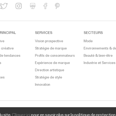
RINCIPAL
SERVICES
SECTEURS
ive
Vision prospective
Mode
 créative
Stratégie de marque
Environnements & d
de tendances
Profils de consommateurs
Beauté & bien-être
s
Expérience de marque
Industrie et Services
Direction artistique
ces
Stratégie de style
Innovation
POLITIQUE DE CONFIDENTIALITÉ
© PECLERSPARIS, .INC 
du site.
Cliquez ici
pour en savoir plus sur la politique de protecti