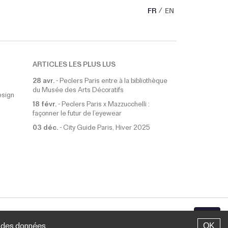
FR
EN
ARTICLES LES PLUS LUS
28 avr.
-
Peclers Paris entre à la bibliothèque
du Musée des Arts Décoratifs
esign
18 févr.
-
Peclers Paris x Mazzucchelli :
façonner le futur de l’eyewear
03 déc.
-
City Guide Paris, Hiver 2025
TOUS DROITS RÉSERVÉS.
on des données
OK