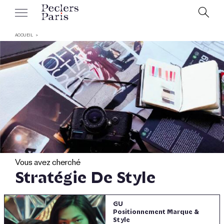
ACCUEIL
Vous avez cherché
Stratégie De Style
GU
Positionnement Marque &
Style