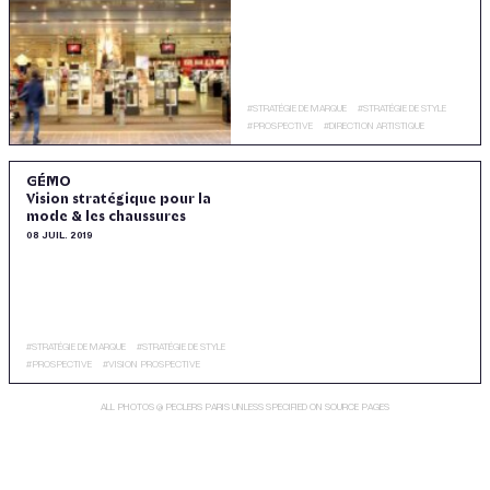
#
STRATÉGIE DE MARQUE
#
STRATÉGIE DE STYLE
#
PROSPECTIVE
#
DIRECTION ARTISTIQUE
GÉMO
Vision stratégique pour la
mode & les chaussures
08 JUIL. 2019
#
STRATÉGIE DE MARQUE
#
STRATÉGIE DE STYLE
#
PROSPECTIVE
#
VISION PROSPECTIVE
ALL PHOTOS @ PECLERS PARIS UNLESS SPECIFIED ON SOURCE PAGES