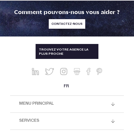
Comment pouvons-nous vous aider ?
CONTACTEZ-NOUS
TAÏWAN
TROUVEZ VOTRE AGENCE LA
PLUS PROCHE
ALLEMAGNE, AUTRICHE, SUISSE
AUSTRALIE ET NOUVELLE-
ZÉLANDE
BRÉSIL
FR
CHINE, HONG-KONG, SINGAPOUR
ET THAÏLANDE
MENU PRINCIPAL
CORÉE
ESPAGNE ET PORTUGAL
SERVICES
ÉTATS-UNIS, CANADA, MEXIQUE