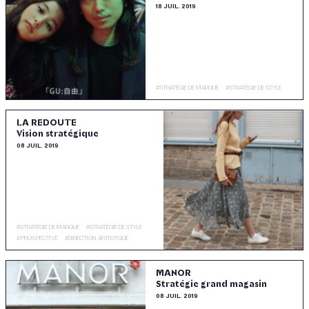
18 JUIL. 2019
#
STRATÉGIE DE MARQUE
#
STRATÉGIE DE STYLE
LA REDOUTE
Vision stratégique
08 JUIL. 2019
#
STRATÉGIE DE MARQUE
#
STRATÉGIE DE STYLE
#
PROSPECTIVE
#
DIRECTION ARTISTIQUE
MANOR
Stratégie grand magasin
08 JUIL. 2019