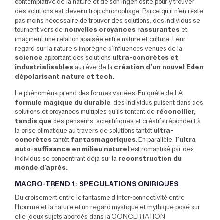
contemplative de la nature et de son ingéniosité pour y trouver
des solutions est devenu trop chronophage. Parce qu’il n’en reste
pas moins nécessaire de trouver des solutions, des individus se
tournent vers de
nouvelles croyances rassurantes
et
imaginent une relation apaisée entre nature et culture. Leur
regard sur la nature s’imprègne d’influences venues de la
science
apportant des solutions
ultra-concrètes et
industrialisables
au rêve de la
création d’un nouvel Eden
dépolarisant nature et tech.
Le phénomène prend des formes variées. En quête de LA
formule magique du durable
, des individus puisent dans des
solutions et croyances multiples qu’ils tentent de
réconcilier,
tandis que
des penseurs, scientifiques et créatifs répondent à
la crise climatique au travers de solutions tantôt
ultra-
concrètes
tantôt
fantasmagoriques
. En parallèle,
l’ultra
auto-suffisance en milieu naturel
est romantisé par des
individus se concentrant déjà sur la
reconstruction du
monde d’après.
MACRO-TREND 1 : SPECULATIONS ONIRIQUES
Du croisement entre le fantasme
d’inter-connectivité entre
l’homme et la nature
et un regard
mystique et mythique
posé sur
elle (deux sujets abordés dans la CONCERTATION