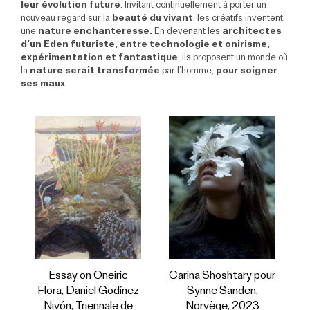
leur évolution future
. Invitant continuellement à porter un
nouveau regard sur la
beauté du vivant
, les créatifs inventent
une
nature enchanteresse.
En devenant les
architectes
d’un Eden futuriste, entre technologie et onirisme,
expérimentation et fantastique
, ils proposent un monde où
la
nature serait transformée
par l’homme,
pour soigner
ses maux
.
Carina Shoshtary pour
Essay on Oneiric
Synne Sanden,
Flora, Daniel Godínez
Norvège, 2023
Nivón, Triennale de