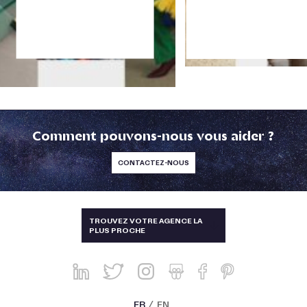
Comment pouvons-nous vous aider ?
CONTACTEZ-NOUS
TAÏWAN
TROUVEZ VOTRE AGENCE LA
PLUS PROCHE
ALLEMAGNE, AUTRICHE, SUISSE
AUSTRALIE ET NOUVELLE-
ZÉLANDE
BRÉSIL